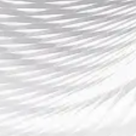
户体验为中心，以内容创新为引擎，以全球布局为方向，构建
集赛事内容、互动娱乐、数字服务与产业协同于一体的综合型
体育娱乐平台。通过...
竞技宝引领电竞潮流打造全民参与互动新体验综
合服务平台创新发展
2026-02-24 23:19:24
文章摘要的内容：在数字经济与文化产业深度融合的时代背景
下，电子竞技正以前所未有的速度重塑年轻群体的娱乐方式与
社交形态。作为行业创新力量的代表，竞技宝顺应时代浪潮，