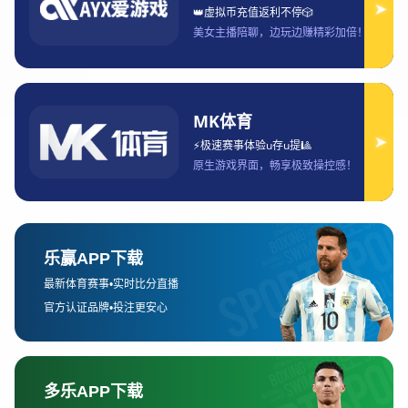
容基础。平台需要依托官方赛事数据、权威机构统计以及一手信
息渠道，确保每一条赛程、数据与新闻都来源清晰、真实可靠，
从根源上建立球迷对平台的信任感。
在内容生产机制上，平台应形成严格的审核与校验流程，通过多
重信息比对、专家复核和技术校验，避免误传与偏差。这种对准
确性的长期坚持，将逐步塑造平台在球迷心中的权威形象，使其
成为查阅赛事信息的首选入口。
此外，权威性并不仅体现在数据本身，还体现在历史资料与体系
化知识的沉淀。通过系统梳理联赛发展脉络、球队历史荣誉与球
员成长轨迹，平台能够为球迷提供纵深视角，让观看比赛不再局
限于当下90分钟，而是融入更广阔的足球语境。
当权威内容形成规模与品牌效应后，平台便能在信息泛滥的环境
中脱颖而出，成为球迷心中“值得信赖的足球指南”，为后续的深
度解读与体验升级奠定牢固基础。
2、深化专业赛事解读