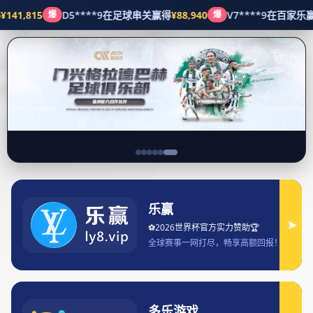
打造权威足球观看指南尽享专
业赛事解读与沉浸体验全球迷
首选平台
公司新闻
首页
打造权威足球观看指南尽享专
业赛事解读与沉浸体验全球迷
首选平台
156
2026-02-24 02:43:42