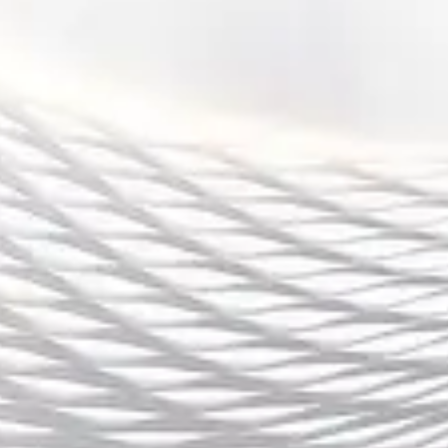
以ROR体育为核心打造全球领先体育娱乐平台创
新发展战略蓝图
2026-02-23 03:30:55
文章摘要：在全球体育产业数字化、智能化、平台化浪潮不断
加速的背景下，以ROR体育为核心打造全球领先体育娱乐平台
创新发展战略蓝图，是顺应时代趋势、重塑行业格局的重要举
措。本文围绕战略定位、技术驱动、生态构建与品牌全球化四
大核心维度，系统阐述ROR体育如何以科技赋能为基础，以用