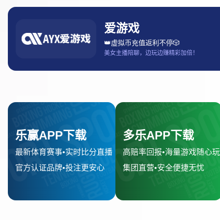
入先进技术，打造智能化、数据化的赛事平台，提升用
交化功能、虚拟现实体验和智能推荐系统，增强用户粘
道，包括会员制、内容付费、广告合作及衍生品开发，
何以数字化创新为核心驱动力，打造全面、多元、互动
1、赛事多样化
英皇体育在赛事布局上坚持多元化战略，覆盖足球、篮
如滑雪、极限运动、射击等专业赛事，满足不同用户群
用户带来丰富的观赛选择。
公司通过整合全球资源，举办国内外联赛、锦标赛以及
线上直播与线下体验结合，使用户既能在家中通过高清
此外，英皇体育还注重赛事内容创新，通过推出主题赛
引力。这种创新不仅吸引了年轻用户，也进一步扩大了
2、数字化娱乐