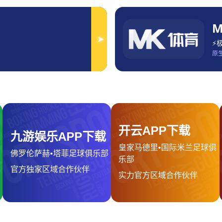
户参与感和沉浸感；在用户互动体验优化方面，英皇体育通过社
性与参与热情；在商业模式创新方面，公司探索多元化盈利渠
为体育生态注入新的活力。本文通过系统分析，呈现英皇体育如
的体育娱乐新生态，为行业发展提供宝贵参考。
布局
球、网球、电竞等多个热门项目，同时积极拓展细分体育市场，
体的需求。这种多样化布局不仅提升了品牌的市场竞争力，也为
主题活动，实现线上线下联动，让赛事体验更加立体化。例如，
直播观看比赛，又能参与现场互动活动，感受赛事氛围。
事、跨界合作赛事以及短视频赛事等形式，增强赛事趣味性和吸
体育的受众基础，推动全民体育参与热潮。
平台建设