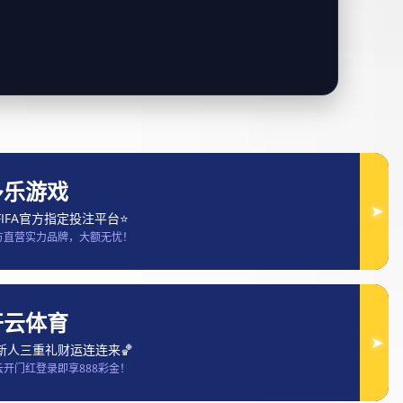
搜索...
导航
关于亚新体育
五大联赛
公司新闻
体育种类