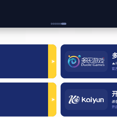
元赛事体验与数字化体
局
“围绕英皇体育打造多元赛事体验与数字化体育娱乐平台发展新
，长度约3000字。
断升级，英皇体育正在以创新的姿态引领多元赛事体验和数字化
字化娱乐平台建设、用户互动体验优化以及商业模式创新四个方
未来发展方向。在赛事多样化布局方面，英皇体育通过打造覆盖
择和独特的观赛体验；在数字化娱乐平台建设方面，公司积极引