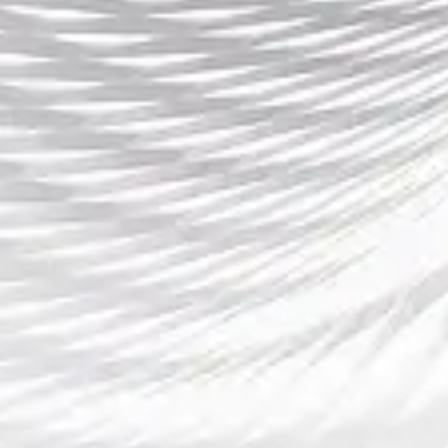
运动盛事与精彩赛事全程解析
众需求不断升级的背景下，小鸟体育以其专业化视角与全景式解
级赛事的重要桥梁。本文围绕“小鸟体育带你领略全球运动盛事
，从赛事覆盖广度、内容解析深度、观赛体验升级以及体育文化
通过多维度分析，可以看到小鸟体育不仅提供赛事信息，更通过
，帮助观众深入理解体育的魅力。同时，其创...