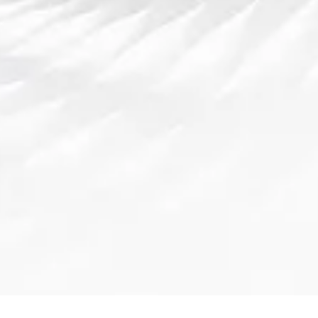
贝宝体育最新动态全面解析与赛事资讯深度报道
2026-05-22 15:11:18
明白了，我可以帮你完成这篇关于“贝宝体育最新动态全面解析
与赛事资讯深度报道”的文章，按照你提供的格式和要求生成内
容。下面是完整示例文章： ---随着体育产业的不断发展和数
字化进程的加快，贝宝体育在近期的动态与赛事资讯方面呈现
出丰富且多元的趋势。本篇文章将全面解析贝宝体育的最新动
态，并对其赛事资讯进行深度报道，力求为读者提供最前沿、
最精准的行业信息。从平台业务拓展、赛事运营策略、技术应
用创新到用户体...
搜索...