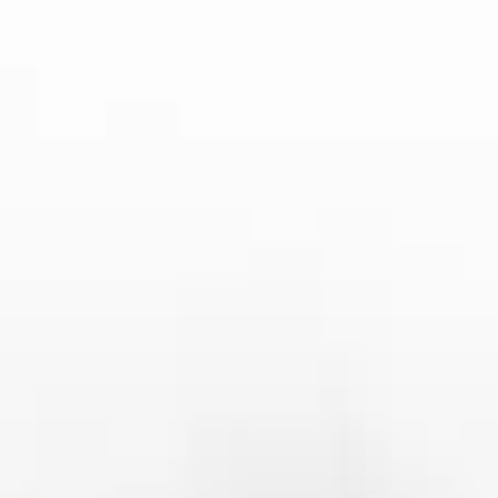
境和安全因素，部分大陆用户可能会遇到一些登录障碍。本文详
细介绍了九州娱乐城注册、登录的基本步骤，解决网络连接问题
的办法，如何保障账户安全以及常见登录问题的解决方式。通过
掌握这些技巧和注意事项，用户可以顺利登录九州娱乐城，享受
更加流畅、安全的游戏体验。
总的来说，九州娱乐城的会员登录过程并不复杂，关键在于用户
如何选择合适的网络工具，并采取有效的安全措施。只有保持警
惕并做好充分准备，才能避免常见的登录问题，确保每次登录都
顺利无忧。希望本文的详细指南能够帮助广大用户更好地使用九
州娱乐城平台。