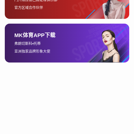
4、常见登录问题与解决办
法
在登录九州娱乐城时，用户可能会遇到一些常见问题。首先，无
法加载登录页面是最常见的技术问题之一。这通常与网络连接或
浏览器设置有关。用户可以尝试切换不同的网络环境或清理浏览
器缓存来解决。
其次，登录时系统可能会提示“账号或密码错误”。此时，用户应
确保输入的用户名和密码完全正确。如果忘记密码，可以通过邮
箱找回。如果多次尝试错误密码，可能会导致账号暂时锁定，用
户可以等待一段时间再尝试登录，或者联系客服寻求帮助。
此外，部分用户可能会遇到验证码无法识别的情况。如果验证码
无法正确加载，建议刷新页面，或者更换浏览器重试。如果问题
持续存在，可以联系九州娱乐城的客服寻求解决方案。
总结：
综上所述，九州娱乐城的会员登录过程虽然简单，但由于网络环