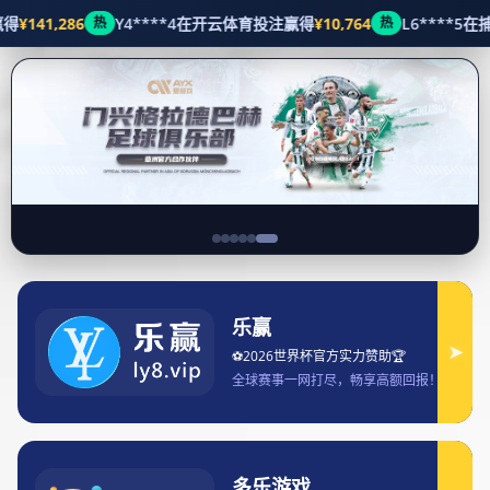
九州娱乐城会员登录指南详解
大陆用户登录步骤与注意事项
公司新闻
首页
九州娱乐城会员登录指南详解
大陆用户登录步骤与注意事项
215
2025-01-30 18:40:47
本文将详细阐述九州娱乐城会员登录指南，特别是针对大陆用户