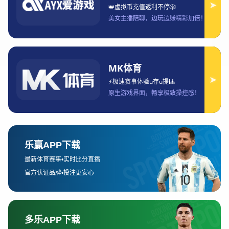
完成注册后，用户需要记住自己的账号信息，并进行首次登录。
登录时，只需在九州娱乐城的登录页面输入用户名和密码，点击
登录按钮即可。建议用户在登录前检查网络连接，确保没有掉线
或其他连接问题，这样能够保证顺利进入平台。
如果忘记密码，可以通过提供注册时的邮箱进行找回。在找回密
码的过程中，确保邮箱地址输入正确，并按照系统提示完成身份
验证。为了提高账户的安全性，建议使用强密码，并定期更换。
2、解决网络连接问题
对于大陆用户来说，九州娱乐城的登录过程中常见的一个问题是
网络连接不稳定。由于九州娱乐城服务器可能位于境外，用户在
登录时可能会受到网络限制，导致登录页面无法加载或加载速度
缓慢。
为了避免这些问题，建议用户使用稳定的VPN服务。VPN能够帮
助用户绕过地域限制，提高访问速度。选择VPN时，建议选择速
度较快且稳定性较好的服务商，避免出现连接断开等问题。
如果VPN连接不稳定，用户还可以尝试更换不同的网络环境，例