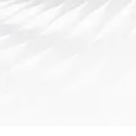
搜索...
导航
关于亚新体育
五大联赛
公司新闻
体育种类
联络 亚新体育体育赛事