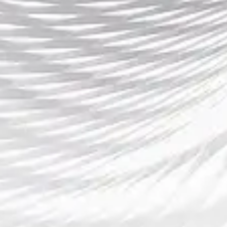
以hg皇冠为核心探索中国大陆在线娱乐平台的崛
起与发展趋势
2025-01-31 18:41:50
随着互联网的迅猛发展，中国大陆的在线娱乐平台逐渐从传统
的游戏、社交互动逐步转向更为多元化、复杂化的娱乐平台，
尤其以HG皇冠为核心的平台崛起成为业界的亮点之一。本文
将围绕HG皇冠为核心，深入探讨中国大陆在线娱乐平台的崛
起及其发展趋势。首先，将从在线娱乐平台的兴起背景入手，
分析其发展动力；接着探讨HG皇冠平台的独特定位及其在行
业中的地位；然后，分析中国大陆在线娱乐平台未来发展的潜
在趋势，最后通过对当前...