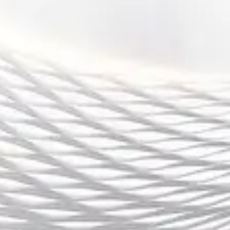
样，用户才能在享受在线博彩乐趣的同时，确保自身的信息安全
与账户安全。
Bet365在中国提款安全吗 如何保障用户资金安
全和提现流程畅通
2025-01-15 00:30:06
Bet365作为全球知名的在线博彩公司，其在全球多个国家和
地区的运营备受关注。在中国，虽然博彩活动受到严格限制，