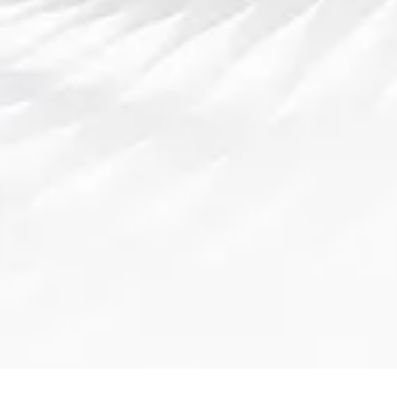
开始在线博彩体验。从基本注册步骤到账户安全设置，再到如
何选择合适的支付方式以及使用bet365平台进行投注的技
巧，文章从多个方面深入解析了整个过程。通过遵循本文的指
南，香港用户能够轻松完成注册、设置账户、进行首笔存款并
开始投注，享受全球领先在线博彩平台带来的娱乐体验。我们
将从注册流程、安全性、支付方式选择及投注技巧四个方面进
行详细阐述，帮助...
搜索...
导航