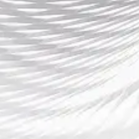
美体育作为行业领导者，不仅通过产品创新推动运动健康新风
潮，还积极响应国家号召，助力全民健身，推动社会体育事业
的全面发展。本文将从四个方面详细探讨完美体育如何引领运
动健康新风潮，促进全民健身事业的全方位发展。这四个方面
分别是：完美体育的产品创新、运动健康文化的推广、体育教
育与培训的普及，以及体...
如何在bet365使用台湾信用卡进行存款与取款
操作详解
2025-03-12 17:33:45