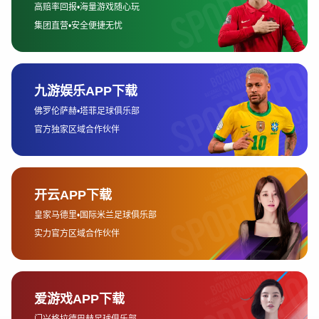
设备与智能系统紧密结合，保证用户在训练过程中能够获得实时
反馈和数据支持。
为了提升用户体验，猫头鹰体育还开发了运动社区功能，用户可
以在社区中发布运动成果，进行经验交流，甚至与其他用户进行
线上竞技或挑战。这种社交性质的创新让运动不再是单一的个人
行为，而是充满了互动与共享的乐趣，进一步推动了全民健身的
趋势。
3、智能运动管理系统的构
建
猫头鹰体育不仅仅关注个人运动体验，还着眼于运动管理的智能
化。传统的体育管理通常依赖人工操作和纸质记录，效率低下且
易出错。而猫头鹰体育通过智能化运动管理系统，实现了赛事管
理、运动员数据记录、比赛安排等一体化管理。
通过平台，赛事组织者可以轻松地创建和管理比赛，包括报名、
分组、赛程安排、实时数据统计等，极大地提高了赛事运营的效
率。平台还能根据参赛者的历史数据，自动推荐合适的比赛项