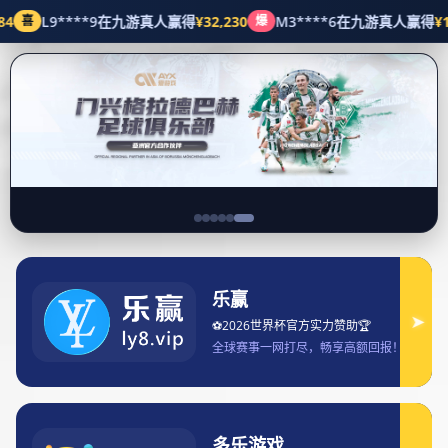
猫头鹰体育：引领未来运动潮
流的创新平台与智能发展趋势
五大联赛
首页
猫头鹰体育：引领未来运动潮
流的创新平台与智能发展趋势
222
2025-02-19 20:58:15
随着科技和智能化的发展，体育领域迎来了全新的变革。在这一