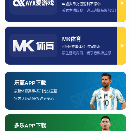
而实现更加精确和个性化的服务。无论是健身爱好者还是职业运
动员，都可以根据这些分析结果来优化训练方法，提升运动表
现。
此外，猫头鹰体育还运用了虚拟现实技术（VR）来进行运动模拟
训练。例如，在滑雪、足球等运动项目中，运动者可以通过VR设
备进行沉浸式的训练，模拟真实的比赛环境，提升技术水平。这
些技术不仅增强了训练的趣味性，也使运动者能够在没有场地限
制的情况下，进行多样化的训练。
2、创新平台打造多元化运
动体验
猫头鹰体育的创新平台提供了多种运动体验，突破了传统的单一
模式。平台不仅是一个健身训练平台，更是一个社交平台、赛事
平台和虚拟体验平台的结合体。通过平台，用户可以参加各类运
动比赛，与全球的运动爱好者互动交流，分享运动经验。
此外，平台还与多个知名品牌合作，提供个性化的运动装备推荐
及购买服务。无论是鞋服、运动器材，还是智能穿戴设备，用户
都可以根据自己的需求选择最适合的产品。猫头鹰体育平台上的