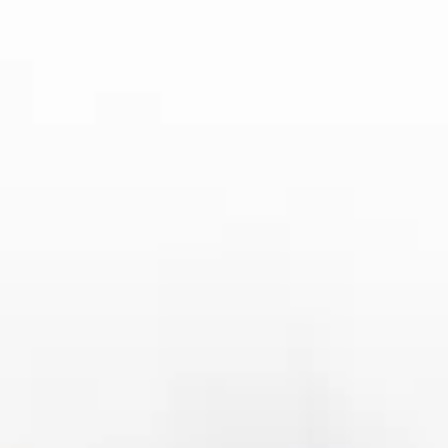
效果。此外，猫头鹰体育还计划在全球范围内扩展其虚拟现实和
增强现实技术的应用，让用户能够在家中就能享受到如同现场比
赛般的真实体验。
另一方面，随着人们对运动健康的重视，猫头鹰体育也将不断扩
展其服务领域，向更加多元化的方向发展。无论是健身、极限运
动，还是休闲运动，猫头鹰体育都能提供丰富的资源和技术支
持。未来，猫头鹰体育有望成为一个全球性的智慧运动平台，引
领全球体育产业的发展方向。
总结：
猫头鹰体育以其智能化技术、创新平台、多元化运动体验和智能
管理系统，为现代运动带来了前所未有的革命性变化。通过深度
结合人工智能、大数据、虚拟现实等技术，它不仅为运动爱好者
提供了个性化、智能化的服务，还推动了运动行业的整体变革。
展望未来，猫头鹰体育将继续发挥其在智慧体育领域的引领作
用，不断优化技术和服务，为全球运动爱好者提供更加便捷和高