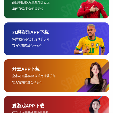
看历史与兴趣，精准推荐相关赛事和娱乐内容。这种基于大数据
和人工智能的个性化推荐，不仅提高了用户满意度，还让用户在
海量内容中迅速找到自己感兴趣的部分。
其次，米乐体育香港平台的界面设计充分考虑了用户的使用习惯
与便捷性。无论是在手机端还是PC端，平台都提供了简洁易懂的
操作界面，让用户能够快速上手，享受流畅的使用体验。此外，
平台还推出了语音识别技术，用户可以通过语音指令进行快速搜
索、赛事查询以及投注操作，大大提升了平台的智能化程度。
此外，米乐体育香港还通过虚拟现实（VR）与增强现实（AR）
技术，为用户打造了更加沉浸式的观赛体验。用户不仅能够通过
VR眼镜观看比赛，还能在虚拟场景中与其他用户互动，享受身临
其境的娱乐体验。这些技术的应用，让体育娱乐的互动性和娱乐
性达到了新的高度。
3、跨界合作拓展体育娱乐
生态
米乐体育香港在其发展过程中，注重与各类合作伙伴进行跨界合