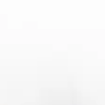
米乐体育香港的全球化战略是其成功的另一个重要因素。随着全
球体育娱乐行业的不断发展，米乐体育香港积极开拓海外市场，
并在多个国家和地区建立了运营中心，形成了全球化的业务布
局。首先，米乐体育香港在全球范围内与多家本土化的体育赛事
和平台展开合作，通过本地化内容的引入，提升了用户的粘性和
参与度。
其次，米乐体育香港注重全球市场的政策与法规合规，尤其是在
体育博彩和数据保护方面，严格遵守当地的法律规定。这种合规
经营策略使得米乐体育香港能够在全球范围内稳定发展，避免了
因政策变化而带来的风险。
展望未来，米乐体育香港将继续推进技术创新，并加强与全球体
育产业的深度合作。同时，平台还计划通过更加灵活的商业模
式，进一步拓展其市场份额，成为全球领先的体育娱乐综合平
台。未来，米乐体育香港将在全球体育娱乐生态中扮演更加重要