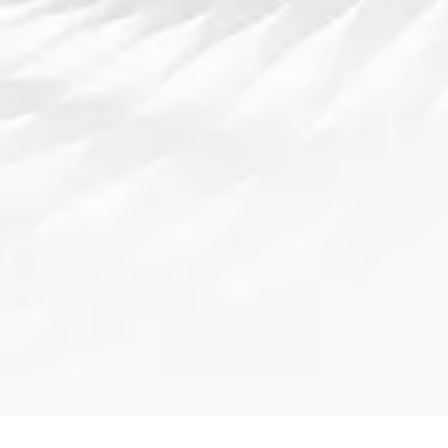
《2025年英雄联盟全球总决赛赛程揭晓 新旧强
队激烈角逐谁能称霸》
2025-06-04 23:57:01
《2025年英雄联盟全球总决赛赛程揭晓 新旧强队激烈角逐谁
能称霸》文章将全面解析2025年英雄联盟全球总决赛（World
Championship）的赛程安排，并对参赛队伍的强弱势进行
细致剖析。本文将从四个方面进行详细的探讨：一是总决赛赛
程的具体安排，包括比赛时间、地点和重要赛事节点；二是新
兴战队的崛起与传统强队的挑战，分析他们如何在激烈的竞争